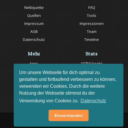
Nettiquette
FAQ
Quellen
Tools
Impressum
Impressionen
AGB
Team
Datenschutz
Timeline
Mehr
Stats
Apps
10750 Geeks
Jobs
20057 Rätsel online
Um unsere Webseite für dich optimal zu
gestalten und fortlaufend verbessern zu können,
Livestream
150 Quizfragen online
verwenden wir Cookies. Durch die weitere
Bug melden
Nutzung der Webseite stimmst du der
Rätsel des Tages
Verwendung von Cookies zu.
Datenschutz
Einverstanden
AGB
Impressum
FAQ
•
•