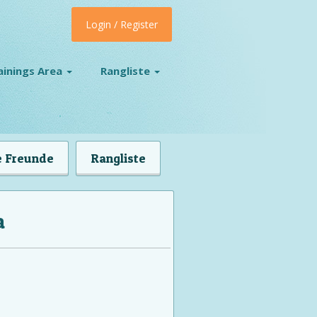
Login / Register
ainings Area
Rangliste
 Freunde
Rangliste
a