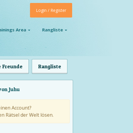
Login / Register
ainings Area
Rangliste
 Freunde
Rangliste
von Juhu
einen Account?
n Rätsel der Welt lösen.