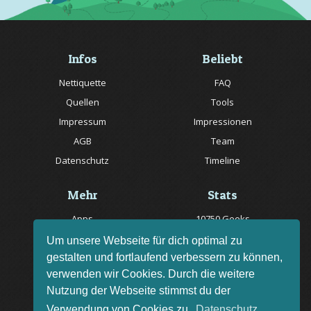
Infos
Beliebt
Nettiquette
FAQ
Quellen
Tools
Impressum
Impressionen
AGB
Team
Datenschutz
Timeline
Mehr
Stats
Apps
10750 Geeks
Jobs
20057 Rätsel online
Um unsere Webseite für dich optimal zu
gestalten und fortlaufend verbessern zu können,
Livestream
150 Quizfragen online
verwenden wir Cookies. Durch die weitere
Bug melden
Nutzung der Webseite stimmst du der
Rätsel des Tages
Verwendung von Cookies zu.
Datenschutz