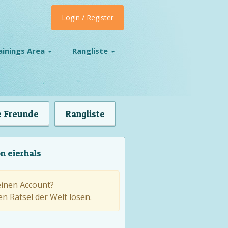
Login / Register
ainings Area
Rangliste
 Freunde
Rangliste
n eierhals
einen Account?
n Rätsel der Welt lösen.