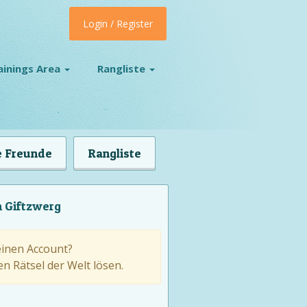
Login / Register
ainings Area
Rangliste
 Freunde
Rangliste
n Giftzwerg
einen Account?
n Rätsel der Welt lösen.