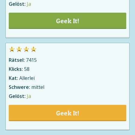
Gelöst:
Ja
Geek It!
Rätsel:
7415
Klicks:
58
Kat:
Allerlei
Schwere:
mittel
Gelöst:
Ja
Geek It!