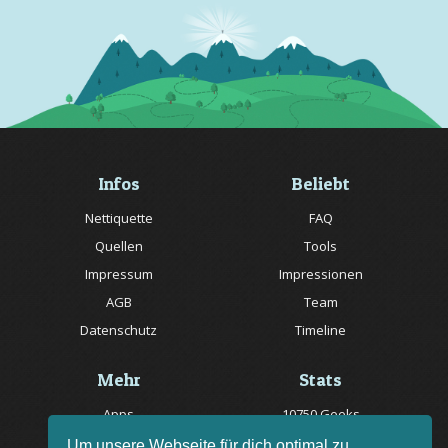
Infos
Beliebt
Nettiquette
FAQ
Quellen
Tools
Impressum
Impressionen
AGB
Team
Datenschutz
Timeline
Mehr
Stats
Apps
10750 Geeks
Jobs
20057 Rätsel online
Um unsere Webseite für dich optimal zu