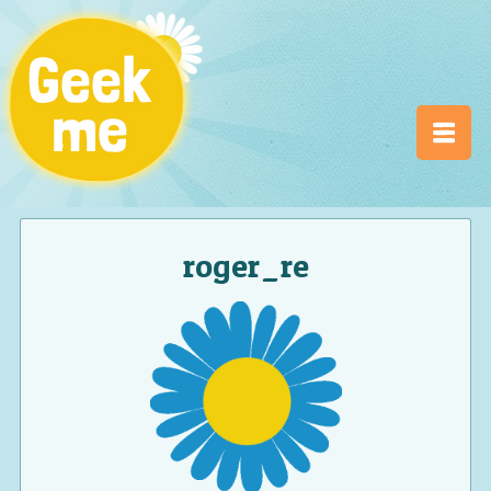
roger_re