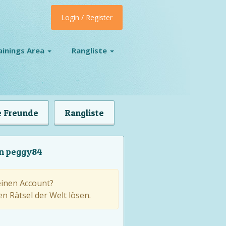
Login / Register
ainings Area
Rangliste
 Freunde
Rangliste
on peggy84
einen Account?
n Rätsel der Welt lösen.