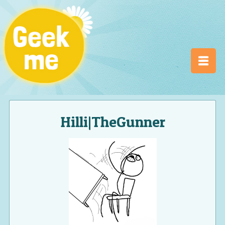
Hilli|TheGunner