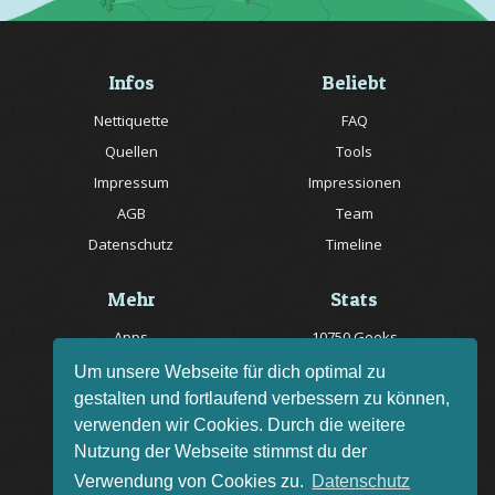
Infos
Beliebt
Nettiquette
FAQ
Quellen
Tools
Impressum
Impressionen
AGB
Team
Datenschutz
Timeline
Mehr
Stats
Apps
10750 Geeks
Jobs
20057 Rätsel online
Um unsere Webseite für dich optimal zu
gestalten und fortlaufend verbessern zu können,
Livestream
150 Quizfragen online
verwenden wir Cookies. Durch die weitere
Bug melden
Nutzung der Webseite stimmst du der
Rätsel des Tages
Verwendung von Cookies zu.
Datenschutz