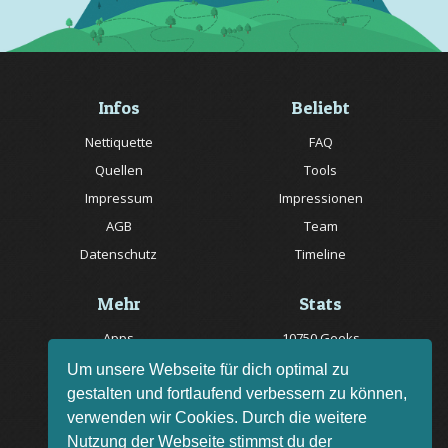
Infos
Beliebt
Nettiquette
FAQ
Quellen
Tools
Impressum
Impressionen
AGB
Team
Datenschutz
Timeline
Mehr
Stats
Apps
10750 Geeks
Jobs
20057 Rätsel online
Um unsere Webseite für dich optimal zu
gestalten und fortlaufend verbessern zu können,
Livestream
150 Quizfragen online
verwenden wir Cookies. Durch die weitere
Bug melden
Nutzung der Webseite stimmst du der