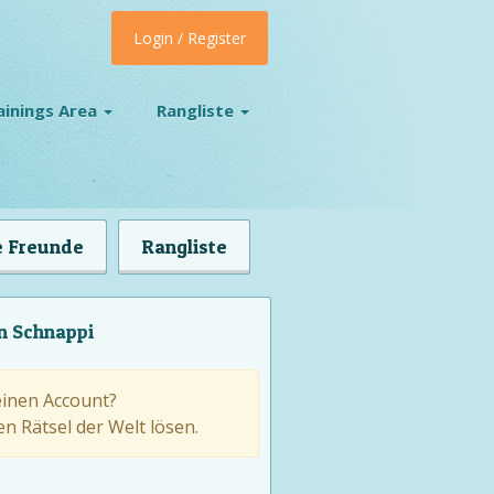
Login / Register
ainings Area
Rangliste
 Freunde
Rangliste
n Schnappi
einen Account?
n Rätsel der Welt lösen.