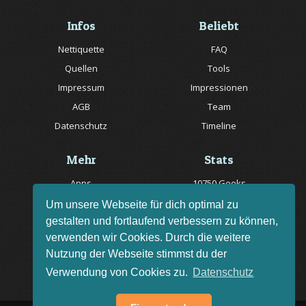
Infos
Beliebt
Nettiquette
FAQ
Quellen
Tools
Impressum
Impressionen
AGB
Team
Datenschutz
Timeline
Mehr
Stats
Apps
10750 Geeks
Jobs
20057 Rätsel online
Um unsere Webseite für dich optimal zu
gestalten und fortlaufend verbessern zu können,
Livestream
150 Quizfragen online
verwenden wir Cookies. Durch die weitere
Bug melden
Nutzung der Webseite stimmst du der
Rätsel des Tages
Verwendung von Cookies zu.
Datenschutz