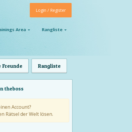
Login / Register
ainings Area
Rangliste
 Freunde
Rangliste
on theboss
einen Account?
n Rätsel der Welt lösen.