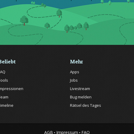
Beliebt
Mehr
FAQ
Apps
Tools
Jobs
Impressionen
Livestream
Team
Bug melden
Timeline
Rätsel des Tages
AGB
Impressum
FAQ
•
•