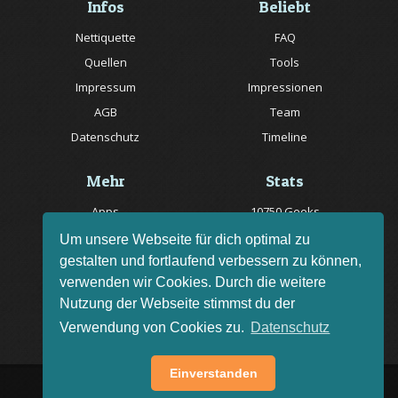
Infos
Beliebt
Nettiquette
FAQ
Quellen
Tools
Impressum
Impressionen
AGB
Team
Datenschutz
Timeline
Mehr
Stats
Apps
10750 Geeks
Jobs
20057 Rätsel online
Um unsere Webseite für dich optimal zu
gestalten und fortlaufend verbessern zu können,
Livestream
150 Quizfragen online
verwenden wir Cookies. Durch die weitere
Bug melden
Nutzung der Webseite stimmst du der
Rätsel des Tages
Verwendung von Cookies zu.
Datenschutz
Einverstanden
AGB
Impressum
FAQ
•
•