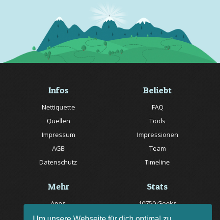
Infos
Beliebt
Nettiquette
FAQ
Quellen
Tools
Impressum
Impressionen
AGB
Team
Datenschutz
Timeline
Mehr
Stats
Apps
10750 Geeks
Jobs
20057 Rätsel online
Um unsere Webseite für dich optimal zu