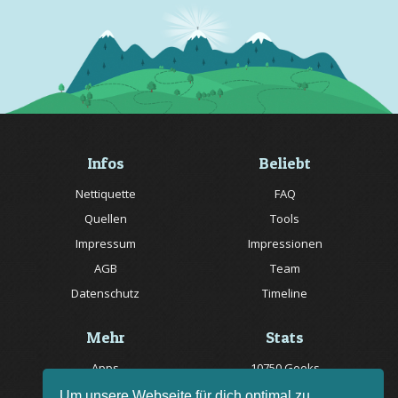
Infos
Beliebt
Nettiquette
FAQ
Quellen
Tools
Impressum
Impressionen
AGB
Team
Datenschutz
Timeline
Mehr
Stats
Apps
10750 Geeks
Jobs
20057 Rätsel online
Um unsere Webseite für dich optimal zu