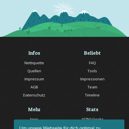
Infos
Beliebt
Nettiquette
FAQ
Quellen
Tools
Impressum
Impressionen
AGB
Team
Datenschutz
Timeline
Mehr
Stats
Apps
10750 Geeks
Jobs
20057 Rätsel online
Um unsere Webseite für dich optimal zu