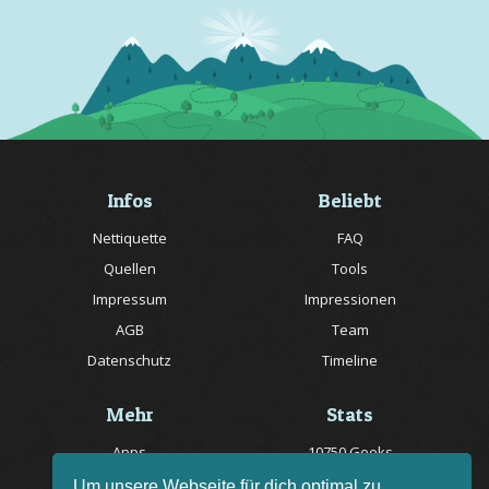
Infos
Beliebt
Nettiquette
FAQ
Quellen
Tools
Impressum
Impressionen
AGB
Team
Datenschutz
Timeline
Mehr
Stats
Apps
10750 Geeks
Jobs
20057 Rätsel online
Um unsere Webseite für dich optimal zu