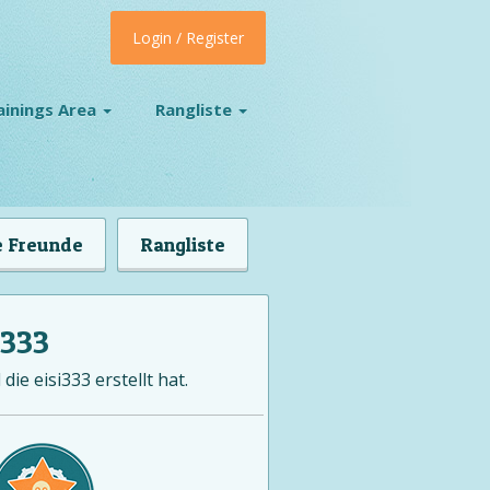
Login / Register
ainings Area
Rangliste
 Freunde
Rangliste
i333
die eisi333 erstellt hat.