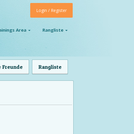
Login / Register
ainings Area
Rangliste
 Freunde
Rangliste