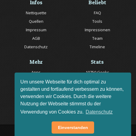
Infos
Beliebt
Nettiquette
FAQ
Quellen
Tools
Impressum
Impressionen
AGB
Team
Datenschutz
Timeline
Mehr
Stats
Apps
10750 Geeks
Jobs
20057 Rätsel online
Um unsere Webseite für dich optimal zu
gestalten und fortlaufend verbessern zu können,
Livestream
150 Quizfragen online
verwenden wir Cookies. Durch die weitere
Bug melden
Nutzung der Webseite stimmst du der
Rätsel des Tages
Verwendung von Cookies zu.
Datenschutz
Einverstanden
AGB
Impressum
FAQ
•
•