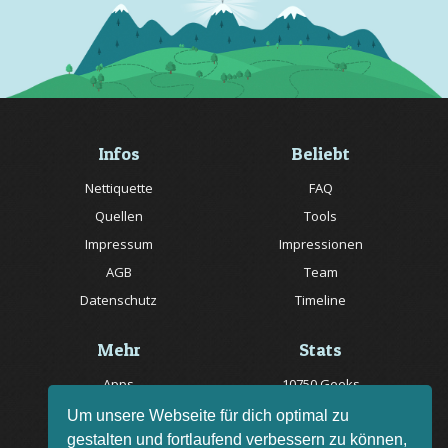
Infos
Beliebt
Nettiquette
FAQ
Quellen
Tools
Impressum
Impressionen
AGB
Team
Datenschutz
Timeline
Mehr
Stats
Apps
10750 Geeks
Jobs
20057 Rätsel online
Um unsere Webseite für dich optimal zu
gestalten und fortlaufend verbessern zu können,
Livestream
150 Quizfragen online