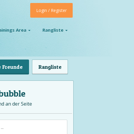
Login / Register
ainings Area
Rangliste
 Freunde
Rangliste
bubble
nd an der Seite