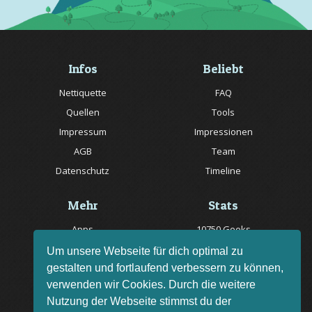
Infos
Beliebt
Nettiquette
FAQ
Quellen
Tools
Impressum
Impressionen
AGB
Team
Datenschutz
Timeline
Mehr
Stats
Apps
10750 Geeks
Jobs
20057 Rätsel online
Um unsere Webseite für dich optimal zu
gestalten und fortlaufend verbessern zu können,
Livestream
150 Quizfragen online
verwenden wir Cookies. Durch die weitere
Bug melden
Nutzung der Webseite stimmst du der
Rätsel des Tages