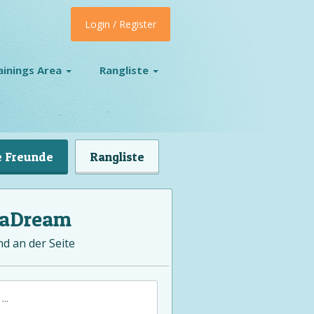
Login / Register
ainings Area
Rangliste
 Freunde
Rangliste
laDream
nd an der Seite